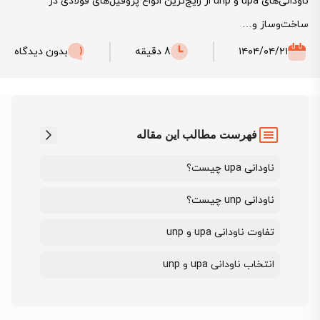
ناودانی‌های upa و unp از رایج‌ترین انواع پروفیل‌های فولادی در
ساخت‌وساز و…
۱۴۰۴/۰۴/۲۱
8 دقیقه
بدون دیدگاه
فهرست مطالب این مقاله
ناودانی upa چیست؟
ناودانی unp چیست؟
تفاوت ناودانی upa و unp
انتخاب ناودانی upa و unp