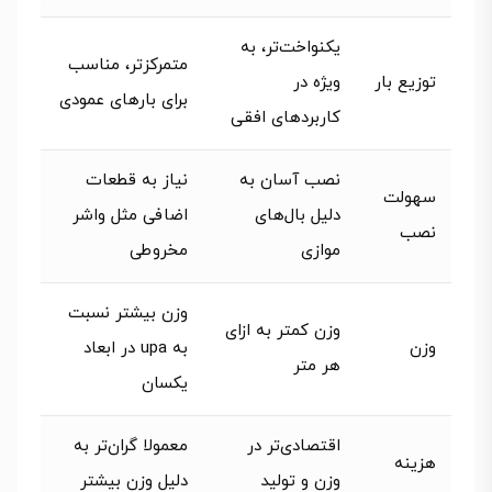
یکنواخت‌تر، به
متمرکزتر، مناسب
توزیع بار
ویژه در
برای بارهای عمودی
کاربردهای افقی
نصب آسان به
نیاز به قطعات
سهولت
دلیل بال‌های
اضافی مثل واشر
نصب
موازی
مخروطی
وزن بیشتر نسبت
وزن کمتر به ازای
وزن
به upa در ابعاد
هر متر
یکسان
اقتصادی‌تر در
معمولا گران‌تر به
هزینه
وزن و تولید
دلیل وزن بیشتر