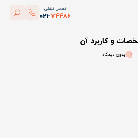
تماس تلفنی
021-
74486
بستن
صات و کاربرد آن
پاک کردن
بدون دیدگاه