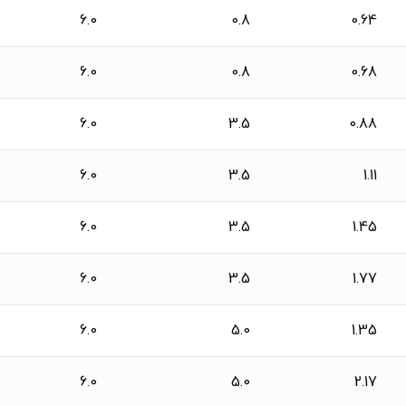
6.0
0.8
0.64
6.0
0.8
0.68
6.0
3.5
0.88
6.0
3.5
1.11
6.0
3.5
1.45
6.0
3.5
1.77
6.0
5.0
1.35
6.0
5.0
2.17