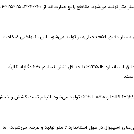
نبشی اسپیرال معمولاً در سایزهای بال مساوی از ۲۰ تا ۶۰ میلی‌متر تولید می‌شود. مقاطع رایج عبارت‌اند از ۲۰×۲۰×۳، ۲۵×۲۵×۴،
ضخامت بال‌ها بین ۲ تا ۶ میلی‌متر متغیر است و با تلرانس بسیار دقیق ±۰٫۰۵ میلی‌متر تولید می‌شود. این یکنواختی ضخامت
فولادهای پرکاربرد در تولید نبشی اسپیرال شامل ST37 (مطابق استاندارد S235JR با حداقل تنش تسلیم ۲۴۰ مگاپاسکال)،
نبشی اسپیرال براساس استانداردهای ISIRI 13968-1، DIN EN 10056-2 و GOST 8510 تولید می‌شود. انجام تست کشش و 
اما در بازار، طول شاخه نبشی اسپیرال چیست؟ بیشتر نبشی‌های اسپیرال در طول استاندارد ۶ متر تولید و عرضه می‌شوند؛ اما