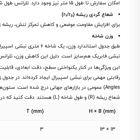
امکان سفارش تا طول ۱۵ متر نیز وجود دارد. تلرانس طول شاخه معمولاً از صفر تا +۱۰ میلی‌متر است.
شعاع گردی ریشه (r₁/r₂)
برای افزایش مقاومت موضعی و کاهش تمرکز تنش، ریشه زاویه دارای شعاع گردی ۳.۵ تا ۸
وزن شاخه
نبشی فابریک هم‌سایز است. دلیل این کاهش وزن، تلران
این ویژگی‌ها در کنار یکنواختی سطح، دقت ابعادی، قابلی
شعاع ریشه (R) و طول شاخه (L) هستند. دقت کنید که در برخی اندازه‌ها طول شاخه به دو مقدار ۶ و ۱۲ متر موجود است:
T (mm)
H × B (mm)
3
13 × 13