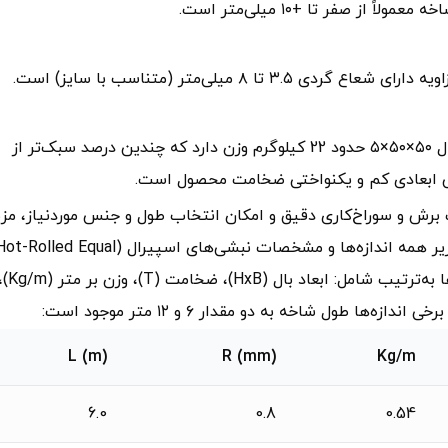
 میلی‌متر (متناسب با سایز) است.
طبق جدول استاندارد وزن، یک شاخه ۶ متری نبشی اسپیرال ۵۰×۵۰×۵ حدود 22 کیلوگرم وزن دارد که چندین درصد سبک‌تر از
س ابعادی کم و یکنواختی ضخامت محصول است.
ت برش و سوراخ‌کاری دقیق و امکان انتخاب طول و جنس موردنیاز، مز
رقابتی مهمی برای نبشی اسپیرال ایجاد کرده‌اند. در جدول زیر همه اندازه‌ها و مشخصات نبشی‌های اسپیرال (Rolled Equal
Angles) عمومی در بازارهای جهانی درج شده است. ستون‌ها به‌ترتیب شامل: ابعاد بال (HxB)، ضخامت (
L (m)
R (mm)
Kg/m
6.0
0.8
0.54