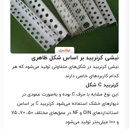
نبشی کرنربید بر اساس شکل ظاهری
نبشی کرنربید در شکل‌های متفاوتی تولید می‌شود که هر
کدام کاربردهای خاصی دارند:
کرنربید C شکل
این نوع مشابه با حرف C بوده و به‌صورت عمودی در
دیوارهای خشک استفاده می‌شود. کرنربید C بر اساس
استانداردهای DIN و NF در عمق‌های مختلف 50، 70، 75
و 100 میلی‌متر تولید می‌شود.