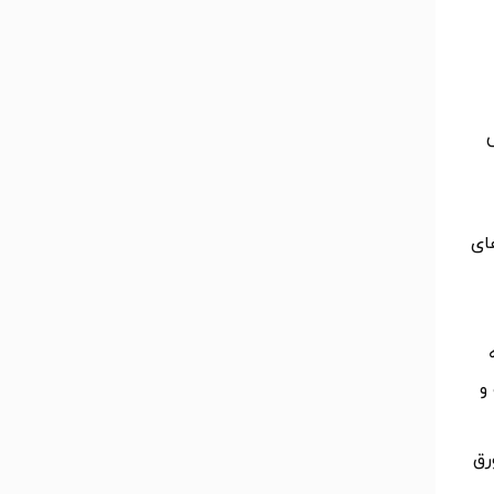
ای
و
رق