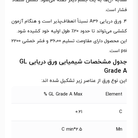
مشابه آن‌ها به یک جسم دیگر گفته می‌شود. کشش متضاد
فشار است.
ورق دریایی A36 نسبتاً انعطاف‌پذیر است و هنگام آزمون
کششی می‌تواند تا حدود 20٪ طول اولیه خود کشیده شود.
این محصول دارای مقاومت تسلیم ۳۶،۰۰ و فشر خمشی 2200
psi است.
جدول مشخصات شیمیایی ورق دریایی GL
Grade A
این نوع ورق از عناصر زیر تشکیل شده اند:
GL Grade A Max %
Element
۰.۲۱
C
۲.۵*C min
Mn