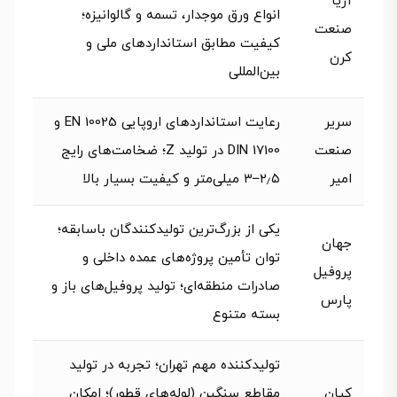
آریا
انواع ورق موجدار، تسمه و گالوانیزه؛
صنعت
کیفیت مطابق استانداردهای ملی و
کرن
بین‌المللی
سریر
رعایت استانداردهای اروپایی EN 10025 و
صنعت
DIN 17100 در تولید Z؛ ضخامت‌های رایج
امیر
۲٫۵–۳ میلی‌متر و کیفیت بسیار بالا
یکی از بزرگ‌ترین تولیدکنندگان باسابقه؛
جهان
توان تأمین پروژه‌های عمده داخلی و
پروفیل
صادرات منطقه‌ای؛ تولید پروفیل‌های باز و
پارس
بسته متنوع
تولید‌کننده مهم تهران؛ تجربه در تولید
کیان
مقاطع سنگین (لوله‌های قطور)؛ امکان