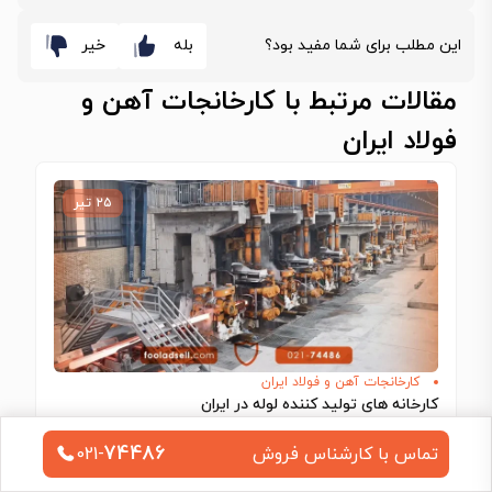
این مطلب برای شما مفید بود؟
بله
خیر
مقالات مرتبط با کارخانجات آهن و
فولاد ایران
۲۵ تیر
کارخانجات آهن و فولاد ایران
کارخانه های تولید کننده لوله در ایران
تولید انواع لوله و مقاطع فولادی مختلف، یکی از بزرگ‌ترین بخش‌های تولیدی را در…
74486
تماس با کارشناس فروش
021-
ادامه مطلب