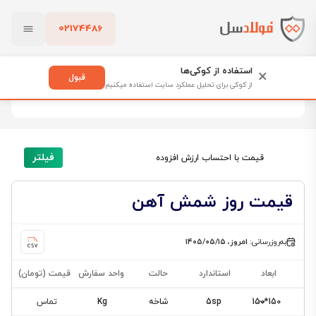
02174486
فولادسل
قیمت شمش آهن
بستن
قیمت شمش آهن
استفاده از کوکی‌ها
×
قبول
از کوکی برای تحلیل عملکرد سایت استفاده میکنیم
20 محصول
پاک کردن
فیلتر
قیمت با احتساب ارزش افزوده
قیمت روز شمش آهن
به‌روزرسانی:
امروز، ۱۴۰۵/۰۵/۱۵
ابعاد
استاندارد
حالت
واحد سفارش
قیمت (تومان)
150*150
5sp
شاخه
Kg
تماس