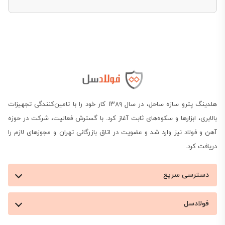
تیرآهن
و سایر محصولاتی که از آن به تولید می‌رسند موثر
باشد. به این صورت که در فرایند تولید آهن‌آلات،
متخصصان مواد اولیه‌ای مانند کنسانتره، گندله و آهن
اسفنجی را با ریخته‌گری پیوسته به شمش‌ تبدیل کرده و
سپس این شمش‌ها برای تولید محصولات دیگر به کارخانه
ارسال می‌شوند.
هلدینگ پترو سازه ساحل، در سال ۱۳۸۹ کار خود را با تامین‌کنندگی تجهیزات
بالابری، ابزارها و سکوه‌های ثابت آغاز کرد. با گسترش فعالیت، شرکت در حوزه
این گستردگی و تنوع کاربری، اهمیت شناخت این فراورده
آهن و فولاد نیز وارد شد و عضویت در اتاق بازرگانی تهران و مجوزهای لازم را
دریافت کرد.
فولادی را بیشتر می‌کند. اطلاع از قیمت شمش آهن امروز،
عوامل موثر بر قیمت آن، ویژگی‌ها و استانداردهای تولید
دسترسی سریع
آن و آشنایی با کارخانجات تولید کننده این محصول و
فولادسل
نکات خرید آن به شما در انتخاب و خرید شمش فولادی
متناسب با نیاز شما کمک می‌کند. در ادامه به بررسی این