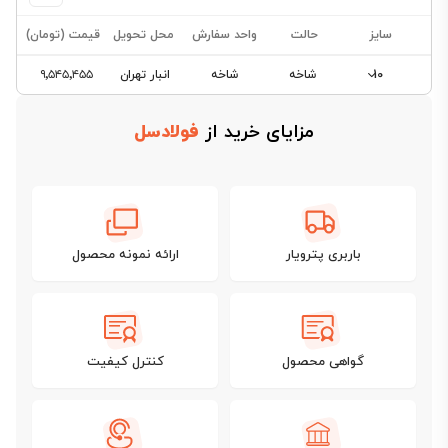
سایز
حالت
واحد سفارش
محل تحویل
قیمت (تومان)
10
شاخه
شاخه
انبار تهران
۹٬۵۴۵٬۴۵۵
مزایای خرید از
فولادسل
فیلتر
محصولات
باربری پترویار
ارائه نمونه محصول
فیلتری
برای
این
دسته‌بندی
گواهی محصول
کنترل کیفیت
وجود
ندارد.