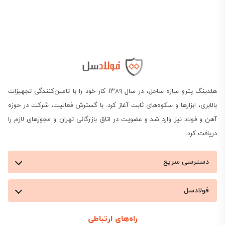
استعلام قیمت تیرآهن 10
هلدینگ پترو سازه ساحل، در سال ۱۳۸۹ کار خود را با تامین‌کنندگی تجهیزات
بالابری، ابزارها و سکوه‌های ثابت آغاز کرد. با گسترش فعالیت، شرکت در حوزه
تیرآهن ۱۰ ترک در انبار تهران با قیمت حدود 9,545,455
آهن و فولاد نیز وارد شد و عضویت در اتاق بازرگانی تهران و مجوزهای لازم را
دریافت کرد.
تومان (بدون احتساب ارزش افزوده) به فروش می‌رسد.
قیمت برندهای داخلی مانند فایکو و ذوب‌آهن اصفهان
دسترسی سریع
ممکن است کمی متفاوت باشد و پیشنهاد می‌شود جهت
فولادسل
دریافت قیمت دقیق روز، مستقیماً با کارشناسان فولادسل
(74486-021) تماس بگیرید یا از جدول قیمت آنلاین
راه‌های ارتباطی