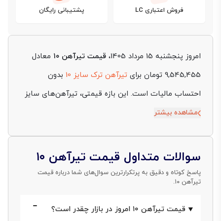
فروش اعتباری LC
پشتیبانی رایگان
امروز پنجشنبه 15 مرداد 1405،
قیمت تیرآهن ۱۰
معادل
9,545,455 تومان برای
تیرآهن ترک سایز 10
بدون
احتساب مالیات است. این بازه قیمتی، تیرآهن‌های سایز
۱۰ عرضه‌شده در این دسته‌بندی را دربرمی‌گیرد و اختلاف
مشاهده بیشتر
قیمت آن‌ها علاوه بر برند تولیدکننده و محل تأمین، به
کیفیت مواد اولیه، استاندارد تولید، موجودی انبار، هزینه
سوالات متداول قیمت تیرآهن ۱۰
حمل و نوسانات نرخ ارز وابسته است.
پاسخ کوتاه و دقیق به پرتکرارترین سوال‌های شما درباره قیمت
تیرآهن ۱۰.
تیرآهن ۱۰، به‌عنوان یکی از مقاطع مهم در اسکلت‌سازی و
قیمت تیرآهن ۱۰ امروز در بازار چقدر است؟
سازه‌های فلزی سبک، همواره از پرتقاضاترین پروفیل‌ها در