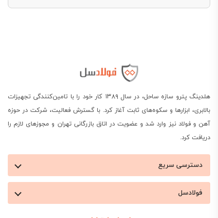
در این صفحه، می‌توانید قیمت روز میلگرد هیربد را
مشاهده، مقایسه و در صورت نیاز، برای ثبت سفارش از
فولادسل اقدام کنید.
هلدینگ پترو سازه ساحل، در سال ۱۳۸۹ کار خود را با تامین‌کنندگی تجهیزات
بالابری، ابزارها و سکوه‌های ثابت آغاز کرد. با گسترش فعالیت، شرکت در حوزه
آهن و فولاد نیز وارد شد و عضویت در اتاق بازرگانی تهران و مجوزهای لازم را
دریافت کرد.
دسترسی سریع
استعلام قیمت روز میلگرد هیربد
فولادسل
زرندیه