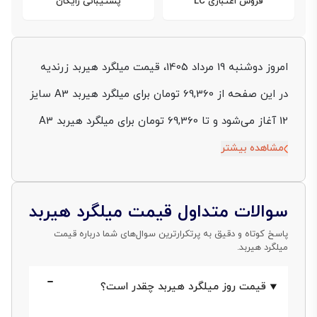
فروش اعتباری LC
پشتیبانی رایگان
امروز دوشنبه 19 مرداد 1405، قیمت میلگرد هیربد زرندیه
در این صفحه از 69,360 تومان برای میلگرد هیربد A3 سایز
12 آغاز می‌شود و تا 69,360 تومان برای میلگرد هیربد A3
سایز 12 ادامه دارد. این بازه به شما کمک می‌کند پیش از
مشاهده بیشتر
ثبت سفارش، تصویر روشن‌تری از وضعیت فعلی بازار
داشته باشید و برآورد دقیق‌تری از هزینه تأمین میلگرد
سوالات متداول قیمت میلگرد هیربد
برای پروژه خود انجام دهید. جدول قیمت نیز به‌صورت
پاسخ کوتاه و دقیق به پرتکرارترین سوال‌های شما درباره قیمت
میلگرد هیربد.
روزانه به‌روزرسانی می‌شود تا مقایسه میان سایزهای
مختلف و انتخاب مناسب‌تر برای خریداران ساده‌تر شود.
قیمت روز میلگرد هیربد چقدر است؟