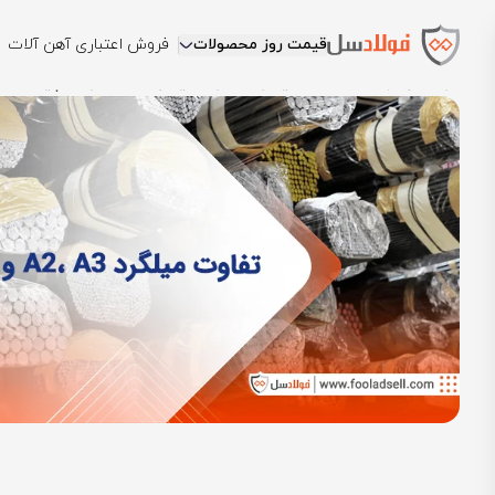
قیمت روز محصولات
فروش اعتباری آهن آلات
فولادسل
بلاگ
مقالات میلگرد
تفاوت میلگرد a2، a3 و a4 چیست؟