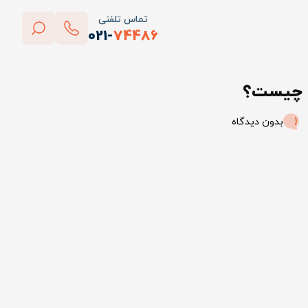
تماس تلفنی
021-
74486
بستن
پاک کردن
بدون دیدگاه