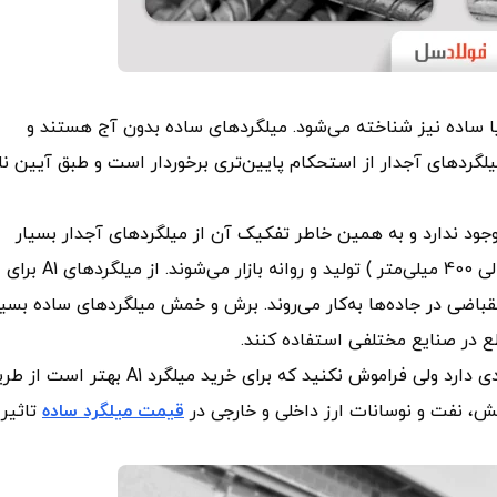
رم و یا ساده نیز شناخته می‌شود. میلگردهای ساده بدون آج هستند و
گی دارند. گریدA1 در مقایسه با میلگردهای آجدار از استحکام پایین‌تری برخوردار است و طبق آیین ن
ود ندارد و به همین خاطر تفکیک آن از میلگردهای آجدار بسیار
راحت است. این مقاطع فولادی در سایزهای مختلف ( از 6 الی 400 میلی‌متر ) تولید و روانه بازار می‌شوند. از میلگردهای A1 برای
قباضی در جاده‌ها به‌کار می‌روند. برش و خمش میلگردهای ساده بسیا
در صنایع مختلفی استفاده کنند.
میلگرد ساده مثل دیگر مقاطع فولادی، نوسانات قیمتی زیادی دارد ولی فراموش نکنید که برای خرید میلگرد A1 بهتر
مش، نفت و نوسانات ارز داخلی و خارجی در
قیمت میلگرد ساده
تاثیر