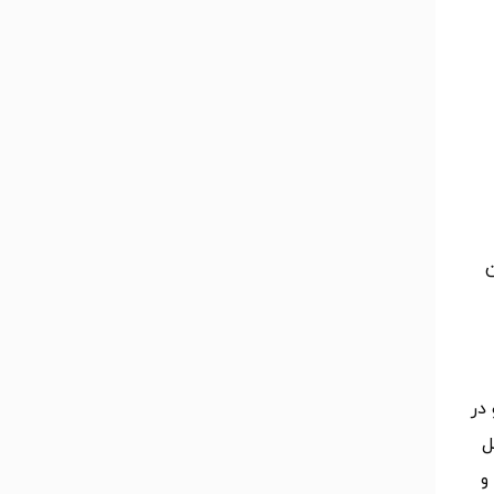
 از آن
 در
ل
و