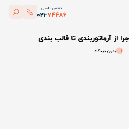
تماس تلفنی
021-
74486
بستن
ا از آرماتوربندی تا قالب بندی
پاک کردن
بدون دیدگاه