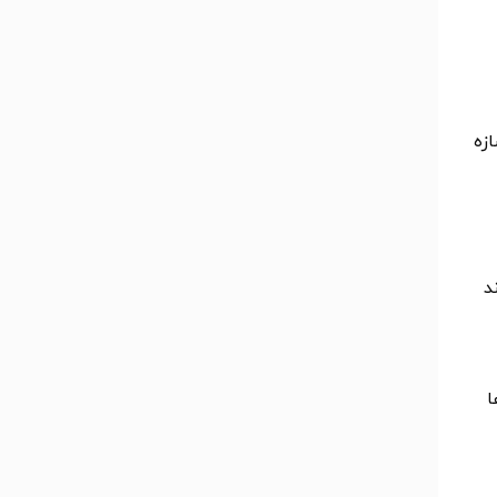
ازه
د
ا