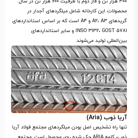
۳۰۰ هزار تن و فاز دوم با ظرفیت ۶۰۰ هزار تن در سال.
محصولات این کارخانه شامل میلگردهای آجدار در
گریدهای A2، A3 و A4 است که بر اساس استانداردهای
INSO 3132، GOST 5781 و سایر استانداردهای
بین‌المللی تولید می‌شوند.
آریا ذوب (Aria)
تنها راه تشخیص اصل بودن میلگردهای مجتمع فولاد آریا
ذوب، کلمه ARIA حک شده روی محصول است. مجتمع