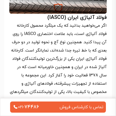
فولاد آلیاژی ایران (IASCO)
اگر می‌خواهید بدانید که یک میلگرد محصول کارخانه
فولاد آلیاژی است، باید علامت اختصاری IASCO را روی
آن پیدا کنید. همچنین نوع آج و نحوه تولید در دو حرف
بعدی که با خط تیره جدا شده‌اند، نمایانگر است. کارخانه
فولاد آلیاژی ایران یکی از بزرگ‌ترین تولیدکنندگان فولاد
آلیاژ شده در ایران و همچنین خاورمیانه است که در
سال 1378 فعالیت خود را آغاز کرد. این مجموعه با
استفاده از تجهیزات پیشرفته، فولادهای آلیاژی و
مخصوص با کیفیت بالا، یکی از تولیدکنندگان میلگردهای
آجدار در گریدهای A2 و A3 را در سایزهای مختلف بر
74486
تماس با کارشناس فروش
021-
اساس استاندارد ملی ایران است. برای استعلام
قیمت