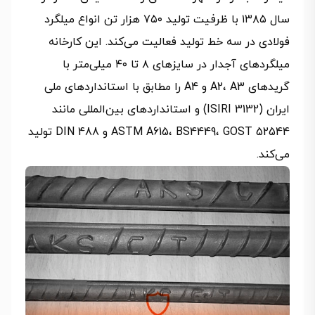
سال ۱۳۸۵ با ظرفیت تولید ۷۵۰ هزار تن انواع میلگرد
فولادی در سه خط تولید فعالیت می‌کند. این کارخانه
میلگردهای آجدار در سایزهای ۸ تا ۴۰ میلی‌متر با
گریدهای A2، A3 و A4 را مطابق با استانداردهای ملی
ایران (ISIRI 3132) و استانداردهای بین‌المللی مانند
ASTM A615، BS4449، GOST 52544 و DIN 488 تولید
می‌کند.