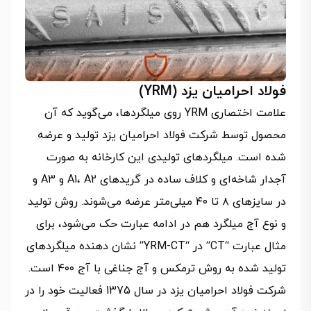
فولاد احرامیان یزد (YRM)
علامت اختصاری YRM روی میلگردها، می‌گوید که آن
محصول توسط شرکت فولاد احرامیان یزد تولید و عرضه
شده است. میلگردهای تولیدی این کارخانه به صورت
آجدار شاخه‌ای و کلاف ساده در گریدهای A1، A2 و A3 و
در سایزهای ۸ تا ۴۰ میلی‌متر عرضه می‌شوند. روش تولید
و نوع آج میلگرد هم در ادامه عبارت حک می‌شود، برای
مثال عبارت “CT” در “YRM-CT” نشان دهنده میلگردهای
تولید شده به روش ترمکس و آج جناغی با آج ۴۰۰ است.
شرکت فولاد احرامیان یزد در سال 1375 فعالیت خود را در