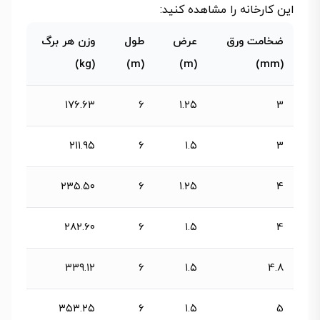
این کارخانه را مشاهده کنید:
ضخامت ورق
عرض
طول
وزن هر برگ
(kg)
(m)
(m)
(mm)
۱۷۶.۶۳
6
۱.۲۵
3
۲۱۱.۹۵
6
۱.۵
3
۲۳۵.۵۰
6
۱.۲۵
4
۲۸۲.۶۰
6
۱.۵
4
۳۳۹.۱۲
6
۱.۵
4.8
۳۵۳.۲۵
6
۱.۵
5