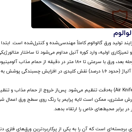
والوم
د تولید ورق گالوالوم کاملاً مهندسی‌شده و کنترل‌شده است. ابتدا
ی IF یا CQ) پس‌از چربی‌زدایی و تمیزکاری اولیه، وارد کوره آنیل مداوم می‌شود تا ساختار متالورژیک
مطلوب و سطح مناسب برای پوشش‌دهی حاصل شود. در مرحله بعد، ورق با سرعتی تا ۱۸۰ متر در دقیقه از حمام مذاب آلومی
روی-سیلیسیم عبور داده می‌شود. حضور سیلیسیم در این آلیاژ (حدود ۱٫۶ درصد) نقش کلیدی در افزایش چسبندگی پوشش به
ضخامت نهایی پوشش با استفاده از تیغه‌های هوای داغ (Air Knife) به‌دقت تنظیم می‌شود. پس‌از خروج از حمام مذاب و تن
ش مشتری، ممکن است لایه پرایمر یا رنگ روی سطح ورق اعمال شو
ر برابر محیط‌های خاص را ارتقاء بدهد.
ی برجسته‌ای است که آن را به یکی از پرکاربردترین ورق‌های فلزی دنی