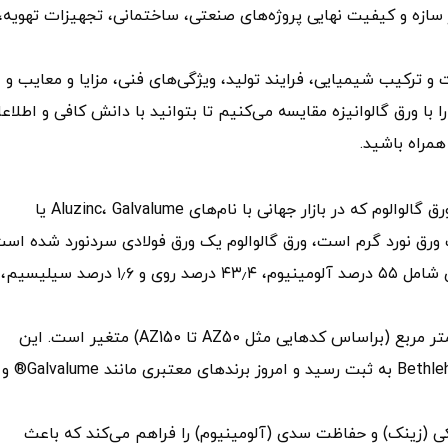
سازه و کیفیت نهایی پروژه‌های صنعتی، ساختمانی، تجهیزات تهویه،
و ترکیب شیمیایی، فرایند تولید، ویژگی‌های فنی، مزایا و معایب و
با ورق گالوانیزه مقایسه می‌کنیم تا بتوانید با دانش کافی و اطلاع
همراه باشید.
اول از همه بررسی خواهیم کرد که ورق آلوزینک چیست؟ ورق گالوالوم که در بازار جهانی با نام‌های Aluzinc، Galvalume یا
رق نورد گرم است، ورق گالوالوم یک ورق فولادی سردنورد شده اس
که به کمک فرایند غوطه‌وری گرم (Hot-Dip) با آلیاژ ویژه‌ای شامل ۵۵ درصد آلومینیوم، ۴۳٫۴ درصد روی و ۱٫۶ درصد سیلیسیم،
ضخامت پوشش معمول این ورق‌ها بین ۲۰ تا ۲۷۵ گرم بر متر مربع (براساس کدهایی مثل AZ50 تا AZ150) متغیر است. این
محصول نخستین بار در دهه ۱۹۷۰ توسط شرکت Bethlehem Steel به ثبت رسید و امروز برندهای معتبری مانند Galvalume® و
گالوانیکی (زینک) و حفاظت سدی (آلومینیوم) را فراهم می‌کند که باعث