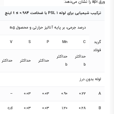
ورق api را نشان می‌دهد:
ترکیب شیمیایی برای لوله PSL 1 با ضخامت t ≤ 0.984 اینچ
درصد جرمی، بر پایه آنالیز حرارتی و محصول a،g
گرید
C
Mn
P
S
V
فولاد
حداکثر
حداکثر
حداکثر
حداکثر
حداکثر
b
b
لوله بدون درز
–
0.03
0.03
0.90
0.22
A
c,d
0.03
0.03
1.20
0.28
B