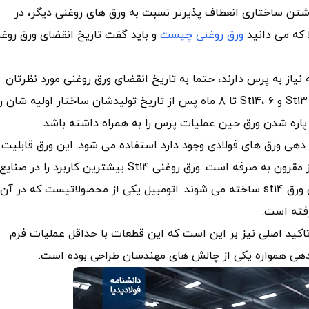
ورق روغنی فوق کشش St14 به دلیل داشتن ساختاری انعطاف پذیرتر نسبت به ورق های روغنی دیگر، در
ا که می دانید
ورق روغنی چیست
و باید گفت تاریخ انقضای ورق روغ
یاز به پرس دارند، حتما به تاریخ انقضای ورق روغنی مورد نظرتان
توجه کنید. ورق های روغنی St12، ۱۸ ماه و ورق های روغنی St13 و St14، ۶ تا ۸ ماه پس از تاریخ تولیدشان ساختار اولیه شان ر
اره شدن ورق حین عملیات پرس را به همراه داشته باشد.
از به فرم دهی ورق های فولادی وجود دارد استفاده می شود. این ورق قابلیت
فرم پذیری بسیاری بالایی دارد و همچنین از نظر قیمتی نیز مقرون به صرفه است. ورق روغنی St14 بیشترین کاربرد را در صنایع
خودروسازی دارد. به عنوان مثال فیلترهای اتومبیل از جنس ورق st14 ساخته می شوند. اتومبیل یکی از محصولاتیست که در آن
فته است.
تاکید اصلی نیز بر این است که این قطعات با حداقل عملیات فرم
دهی همواره یکی از چالش های مهندسان طراحی بوده است.