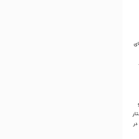
ای
ار
در