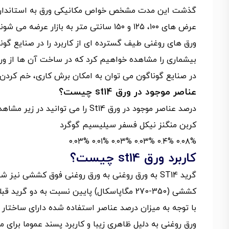
عرض های ۱۰۰، ۱۲۵ و ۱۵۰ سانتی متر به بازار عرضه می شوند.
ورق های روغنی طیف گسترده ای از کاربرد را در صنایع گونا
بیشماری را مشاهده خواهیم کرد که در ساخت آن ها از ورق
در صنایع گوناگون می توان به امکان برش کاری، خم کردن و
عناصر موجود در ورق st14 چیست؟
درصد عناصر موجود در ورق St14 را می توانید در زیر مشاهده کنیم.
کربن منگنز نیکل فسفر سیلیسیم گوگرد
۰.۰۸% ۰.۴% ۰.۰۳% ۰.۰۳% ۰.۰۱% ۰.۰۳%
کاربرد ورق st14 چیست؟
گرید ST14 به ورق روغنی به ورق روغنی فوق کششی 
کششی (350-270 مگاپاسکال) پایین نسبت به دو گرید قبلی است به همین خاطر بر
با توجه به میزان درصد عناصر استفاده شده دارای ساختار 
ورق روغنی به دلیل ظاهری زیبا و کاربرد پسند عموما برای م