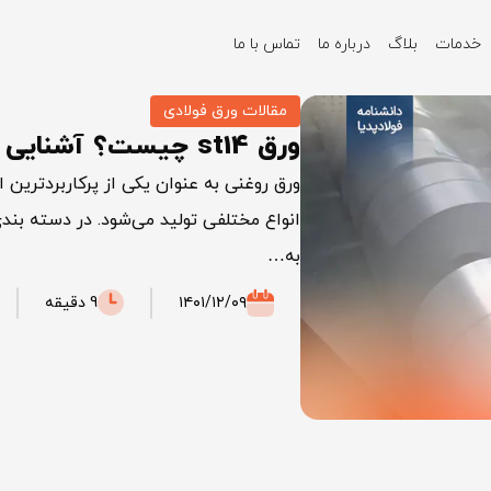
خدمات
بلاگ
درباره ما
تماس با ما
مقالات ورق فولادی
ورق st14 چیست؟ آشنایی با ورق فولاد st14
ورق روغنی به عنوان یکی از پرکاربردترین ا
به…
۱۴۰۱/۱۲/۰۹
9 دقیقه