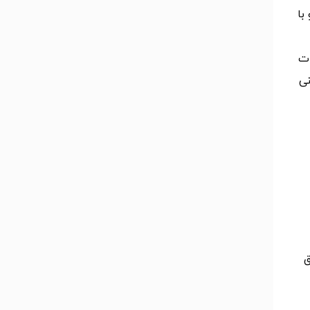
ل و شیت و با
ات
نی
ق