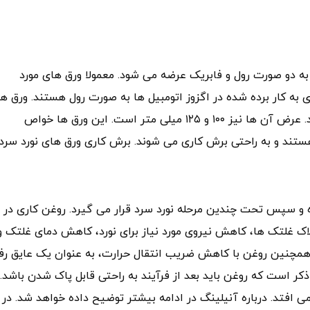
ن معمولی است و به دو صورت رول و فابریک عرضه می شود. معمولا ورق های مورد
به کار برده شده در اگزوز اتومبیل ها به صورت رول هستند. ورق ه
روغنی st14 در ضخامت ۳ – ۰٫۳ میلی متری تولید می شوند. عرض آن ها نیز ۱۰۰ و ۱۲۵ میلی متر است. این ورق ها خواص
هستند و به راحتی برش کاری می شوند. برش کاری ورق های نورد سرد
 شویی شده و سپس تحت چندین مرحله نورد سرد قرار می گیرد. روغن کاری در
اک غلتک ها، کاهش نیروی مورد نیاز برای نورد، کاهش دمای غلتک و
. همچنین روغن با کاهش ضریب انتقال حرارت، به عنوان یک عایق رفت
ر است که روغن باید بعد از فرآیند به راحتی قابل پاک شدن باشد. 
می افتد. درباره آنیلینگ در ادامه بیشتر توضیح داده خواهد شد. در