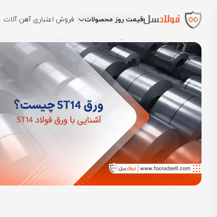
قیمت روز محصولات
فروش اعتباری آهن آلات
فولادسل
بلاگ
ورق st14 چیست؟ آشنایی با ورق فولاد st14