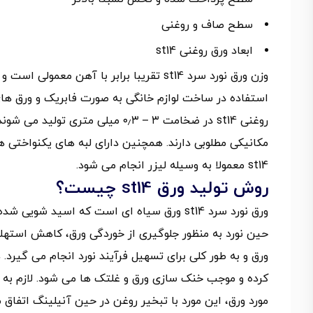
سطح صاف و روغنی
ابعاد ورق روغنی st14
وزن ورق نورد سرد st14 تقریبا برابر با آه
استفاده در ساخت لوازم خانگی به صورت فابریک و ورق های 
مکانیکی مطلوبی دارند. همچنین دارای لبه های یکنواختی 
st14 معمولا به وسیله لیزر انجام می شود.
روش تولید ورق st14 چیست؟
ورق نورد سرد st14 ورق سیاه ای است که اسید
حین نورد به منظور جلوگیری از خوردگی ورق، کاهش استهل
ورق و به طور کلی برای تسهیل فرآیند نورد انجام می گیرد
کرده و موجب خنک سازی ورق و غلتک ها می شود. لازم به ذک
مورد ورق، این مورد با تبخیر روغن در حین آنیلینگ اتفاق 