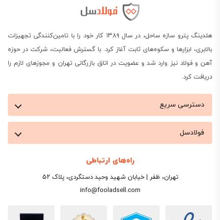
استفاده از خدمات مشاوره تخصصی شرکت‌های بازرگانی
به منظور دریافت لیست قیمت رابیتس ارزان گالوانیزه به
هلدینگ پترو سازه ساحل، در سال ۱۳۸۹ کار خود را با تامین‌کنندگی تجهیزات
شما در انتخاب و خرید بهینه این فراورده فولادی کمک
بالابری، ابزارها و سکوه‌های ثابت آغاز کرد. با گسترش فعالیت، شرکت در حوزه
می‌کند و راهکار مطلوبی برای تضمین کیفیت در کنار
آهن و فولاد نیز وارد شد و عضویت در اتاق بازرگانی تهران و مجوزهای لازم را
قیمت خرید رابیتس ارزان این فراورده فولادی است.
دریافت کرد.
دسترسی سریع
فولادسل
راه‌های ارتباطی
تهران، ظفر | خیابان شهید وحید دستگردی، پلاک ۵۲
info@fooladsell.com
عوامل موثر در افزایش قیمت رابیتس