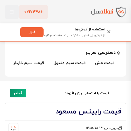
02174486
فولادسل
قیمت رابیتس
بستن
قیمت رابیتس
استفاده از کوکی‌ها
×
قبول
از کوکی برای تحلیل عملکرد سایت استفاده میکنیم
25 محصول
پاک کردن
دسترسی سریع
قیمت مش
قیمت سیم مفتول
قیمت سیم خاردار
قی
فیلتر
قیمت با احتساب ارزش افزوده
قیمت رابیتس مسعود
به‌روزرسانی:
۱۴۰۵/۰۵/۱۴