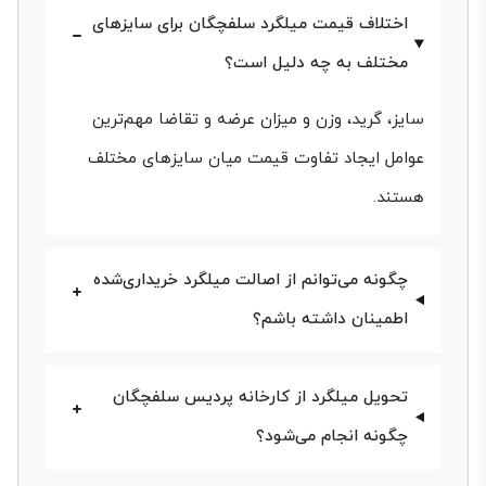
انتخاب مناسب‌تر برای خریداران ساده‌تر شود.
اختلاف قیمت میلگرد سلفچگان برای سایزهای
مختلف به چه دلیل است؟
در سال‌های اخیر نوسانات بازار فولاد باعث تغییر مداوم
قیمت میلگرد سلفچگان (میلگرد پردیس آذربایجان) شده
سایز، گرید، وزن و میزان عرضه و تقاضا مهم‌ترین
است. این محصول که در شهرک صنعتی سلفچگان و
عوامل ایجاد تفاوت قیمت میان سایزهای مختلف
هستند.
توسط مجتمع صنعت تجارت پردیس آذربایجان تولید
می‌شود، به‌دلیل کیفیت مطلوب و عرضه گسترده در
چگونه می‌توانم از اصالت میلگرد خریداری‌شده
پروژه‌های ساختمانی کشور به‌سرعت مورد توجه قرار گرفته
اطمینان داشته باشم؟
است. عوامل متعددی مانند نوسان نرخ ارز، هزینه‌های
انرژی و سیاست‌های تنظیم بازار بر قیمت میلگرد پردیس
تحویل میلگرد از کارخانه پردیس سلفچگان
برای هر کیلوگرم آن تأثیر می‌گذارند. حتی کاهش جزئی در
چگونه انجام می‌شود؟
قیمت میلگرد پردیس آذربایجان
می‌تواند اختلاف