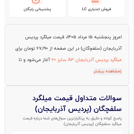
فروش اعتباری LC
پشتیبانی رایگان
امروز پنجشنبه 15 مرداد 1405، قیمت میلگرد پردیس
آذربایجان (سلفچگان) در این صفحه از 67,190 تومان برای
میلگرد پردیس آذربایجان A3 سایز 20
آغاز می‌شود و تا
69,190 تومان برای
میلگرد پردیس آذربایجان A2 سایز 8
مشاهده بیشتر
ادامه دارد. این بازه به شما کمک می‌کند پیش از ثبت
سفارش، تصویر روشن‌تری از وضعیت فعلی بازار داشته
سوالات متداول قیمت میلگرد
باشید و برآورد دقیق‌تری از هزینه تأمین میلگرد برای پروژه
سلفچگان (پردیس آذربایجان)
خود انجام دهید. جدول قیمت نیز به‌صورت روزانه
پاسخ کوتاه و دقیق به پرتکرارترین سوال‌های شما درباره قیمت
میلگرد سلفچگان (پردیس آذربایجان).
به‌روزرسانی می‌شود تا مقایسه میان سایزهای مختلف و