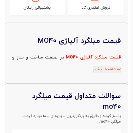
فروش اعتباری LC
پشتیبانی رایگان
قیمت میلگرد آلیاژی MO40
قیمت میلگرد آلیاژی MO40
در صنعت ساخت و ساز و
صنایع مختلف از اهمیت بسیاری برخوردار است. در این
مشاهده بیشتر
بخش تلاش می‌کنیم تا با بررسی دقیق و علمی، عوامل
تأثیرگذار بر قیمت این نوع میلگرد را شناسایی کنیم.
سوالات متداول قیمت میلگرد
تغییرات در بازار جهانی فلزات، تقاضا و عرضه در بازار،
mo40
وضعیت اقتصادی کشور و همچنین تغییرات تاریخی در
پاسخ کوتاه و دقیق به پرتکرارترین سوال‌های شما درباره قیمت
میلگرد mo40.
قیمت میلگرد MO40 از عواملی هستند که می‌توانند تأثیر