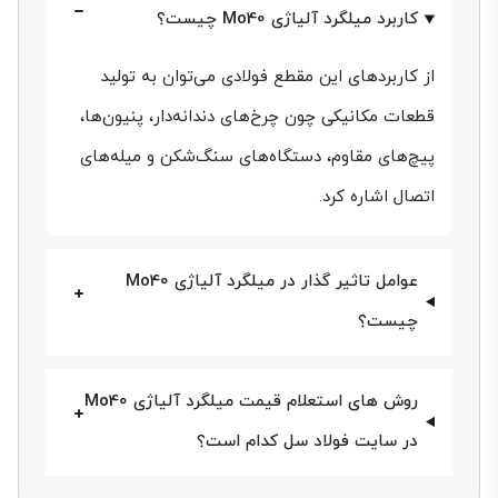
مستقیمی بر
قیمت میلگرد آلیاژی
داشته باشند. در
کاربرد میلگرد آلیاژی Mo40 چیست؟
نهایت، با توجه به این مطالب و بررسی‌های صورت گرفته،
از کاربردهای این مقطع فولادی می‌توان به تولید
می‌توانیم بهترین تصمیمات را در مورد استفاده از میلگرد
قطعات مکانیکی چون چرخ‌های دندانه‌دار، پنیون‌ها،
آلیاژی MO40 و همچنین تجارت و خرید آن اتخاذ کنیم.
پیچ‌های مقاوم، دستگاه‌های سنگ‌شکن و میله‌های
عوامل موثر بر قیمت میلگرد آلیاژی MO40
اتصال اشاره کرد.
در این بخش به بررسی عوامل موثر بر "قیمت میلگرد
عوامل تاثیر گذار در میلگرد آلیاژی Mo40
آلیاژی MO40" می‌پردازیم. این عوامل می‌توانند به صورت
چیست؟
مستقیم یا غیرمستقیم بر تعیین قیمت این محصول تأثیر
بگذارند. برای بهتر درک این مسئله، عوامل مذکور را به
روش های استعلام قیمت میلگرد آلیاژی Mo40
صورت جداگانه بررسی خواهیم کرد.
در سایت فولاد سل کدام است؟
تغییرات در بازار جهانی فلزات