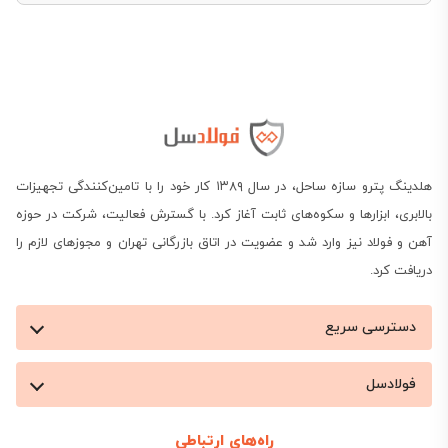
تغییرات در قیمت‌ها و تأمین مواد اولیه مانند آهن،
نیکل و مولیبدن می‌توانند بر قیمت میلگرد MO40 تأثیر
گذار باشند. این تغییرات ممکن است باعث نوسانات در
قیمت این محصول شوند.
تقاضا و عرضه
هلدینگ پترو سازه ساحل، در سال ۱۳۸۹ کار خود را با تامین‌کنندگی تجهیزات
تقاضا و عرضه در بازار میلگرد می‌توانند به طور مستقیم
بالابری، ابزارها و سکوه‌های ثابت آغاز کرد. با گسترش فعالیت، شرکت در حوزه
آهن و فولاد نیز وارد شد و عضویت در اتاق بازرگانی تهران و مجوزهای لازم را
تأثیرگذار باشند. افزایش تقاضا یا کاهش عرضه ممکن
دریافت کرد.
است باعث افزایش قیمت شود و برعکس.
وضعیت اقتصادی
دسترسی سریع
وضعیت اقتصادی کشور و مناطق مختلف نیز از یکی از
فولادسل
عوامل تاثیرگذار بر
قیمت میلگرد
به حساب می‌آید. هر
راه‌های ارتباطی
چه اقتصاد کشور پایدارتر باشد، معمولاً با تقاضای