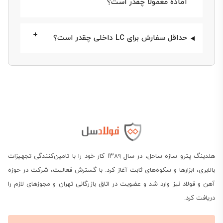
آماده معمولاً چقدر است؟
است که قیمت ورق رنگی و
قیمت ورق سیاه
هر روز
به‌روزرسانی شود و هر پروژه نیاز داشته باشد پیش‌از
حداقل سفارش برای LC داخلی چقدر است؟
خرید، یک منبع معتبر مثل فولادسل را چک کند. در ادامه با
ما همراه باشید.
هلدینگ پترو سازه ساحل، در سال ۱۳۸۹ کار خود را با تامین‌کنندگی تجهیزات
بالابری، ابزارها و سکوه‌های ثابت آغاز کرد. با گسترش فعالیت، شرکت در حوزه
آهن و فولاد نیز وارد شد و عضویت در اتاق بازرگانی تهران و مجوزهای لازم را
دریافت کرد.